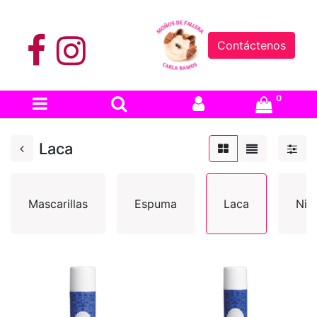
Contáctenos
0
Laca
Mascarillas
Espuma
Laca
Niñ