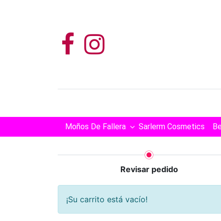
Moños De Fallera
Sarlerm Cosmetics
Be
Revisar pedido
¡Su carrito está vacío!