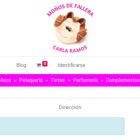
0
Blog
Identificarse
lleza
Peluquería
Tintes
Perfumería
Complementos
Dirección