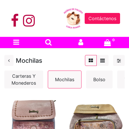
Contáctenos
0
Mochilas
Carteras Y
Mochilas
Bolso
T
Monederos