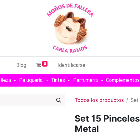
0
Blog
Identificarse
lleza
Peluquería
Tintes
Perfumería
Complementos
Todos los productos
Set
Set 15 Pincele
Metal