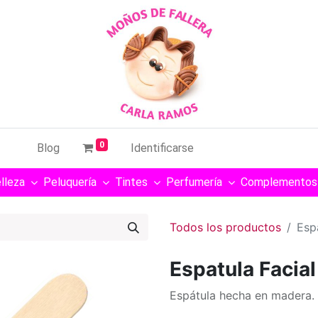
0
Blog
Identificarse
lleza
Peluquería
Tintes
Perfumería
Complementos
Todos los productos
Esp
Espatula Facia
Espátula hecha en madera.