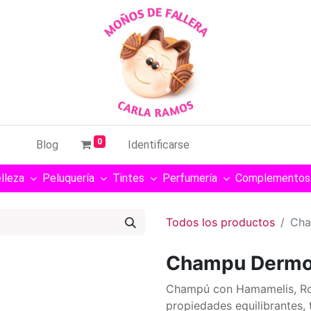
0
Blog
Identificarse
lleza
Peluquería
Tintes
Perfumería
Complementos
Todos los productos
Cha
Champu Dermo
Champú con Hamamelis, Rom
propiedades equilibrantes, 