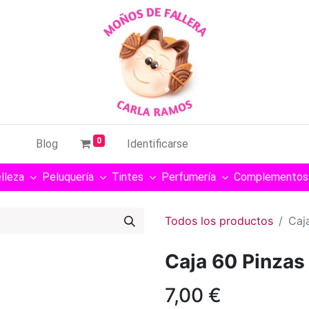
0
Blog
Identificarse
lleza
Peluquería
Tintes
Perfumería
Complementos
Todos los productos
Caj
Caja 60 Pinzas
7,00
€