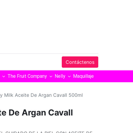
Contáctenos
The Fruit Company
Nelly
Maquillaje
y Milk Aceite De Argan Cavall 500ml
te De Argan Cavall