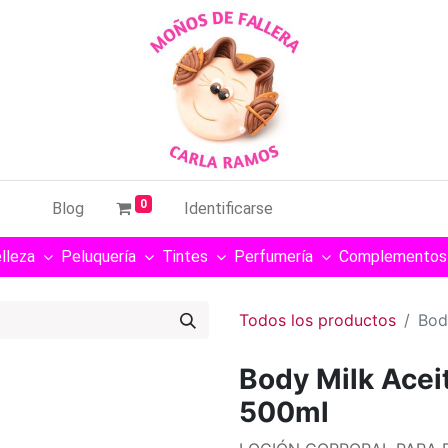
0
Blog
Identificarse
lleza
Peluquería
Tintes
Perfumería
Complementos
Todos los productos
Bod
Body Milk Acei
500ml