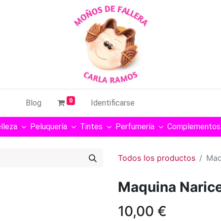
0
Blog
Identificarse
lleza
Peluquería
Tintes
Perfumería
Complementos
Todos los productos
Maq
Maquina Naric
10,00
€