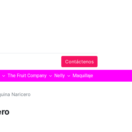
Contáctenos
The Fruit Company
Nelly
Maquillaje
uina Naricero
ero