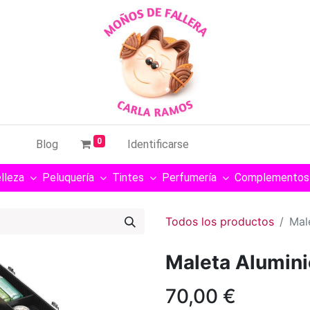
0
Blog
Identificarse
lleza
Peluquería
Tintes
Perfumería
Complementos
Todos los productos
Mal
Maleta Alumini
70,00
€