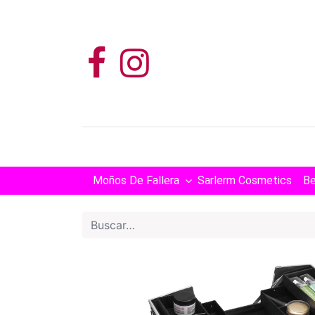
Moños De Fallera
Sarlerm Cosmetics
Be