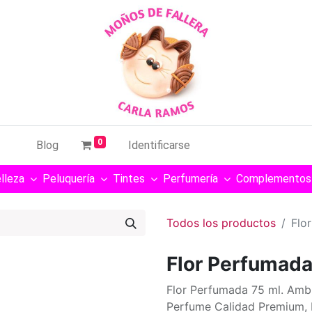
0
Blog
Identificarse
lleza
Peluquería
Tintes
Perfumería
Complementos
Todos los productos
Flo
Flor Perfumad
Flor Perfumada 75 ml. Ambi
Perfume Calidad Premium, 