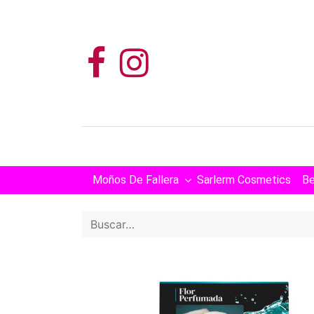
Moños De Fallera
Sarlerm Cosmetics
Be