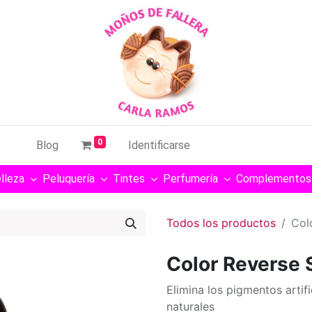
0
Blog
Identificarse
lleza
Peluquería
Tintes
Perfumería
Complementos
Todos los productos
Col
Color Reverse 
Elimina los pigmentos artifi
naturales