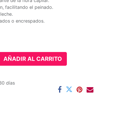
nte de la fibra capilar.
n, facilitando el peinado.
leche.
itados o encrespados.
AÑADIR AL CARRITO
30 días