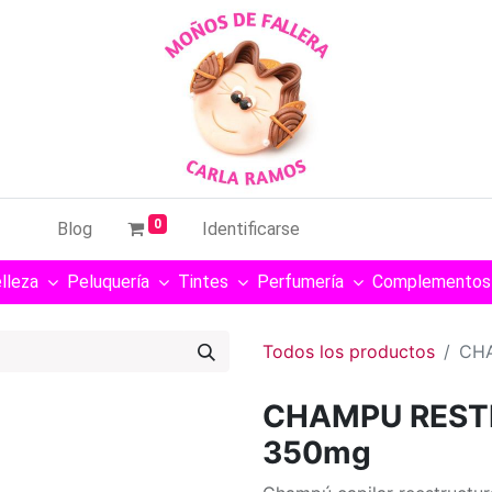
0
Blog
Identificarse
lleza
Peluquería
Tintes
Perfumería
Complementos
Todos los productos
CH
CHAMPU REST
350mg